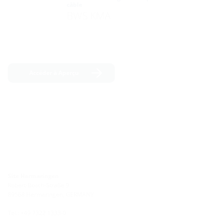
câble
BWS KMA
Accéder à Aperçu
Site Hermaringen
Robert-Bosch-Straße 9
89568 Hermaringen, GERMANY
Tel.: +49 7322 1333-0