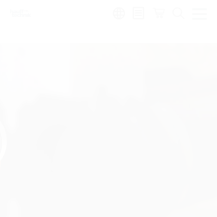
Region:
fr