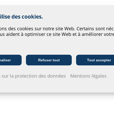
rer le service de notre site w
ilise des cookies.
 l'électricité, le gaz, l'eau et
de solutions complètes pour
 multiligne pour
ons des cookies sur notre site Web. Certains sont néc
disposez d'un vaste programme
us aident à optimiser ce site Web et à améliorer votr
.
chnik propose un large
rme de vos entrées de
Entreprises de
Entreprises de
cordement sans tranchée,
I
télécommunication
fourniture
aliser
Refuser tout
Tout accepter
PO, en passant par les
 sur la protection des données
Mentions légales
t testés et fiables. Ils