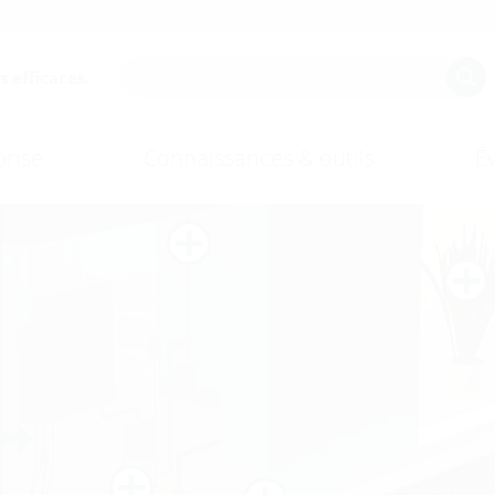
 efficaces.
prise
Connaissances & outils
É