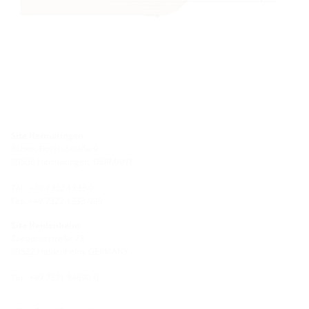
Site Hermaringen
Robert-Bosch-Straße 9
89568 Hermaringen, GERMANY
Tel.: +49 7322 1333-0
Fax: +49 7322 1333-999
Site Heidenheim
Zoeppritzstraße 73
89522 Heidenheim, GERMANY
Tel.: +49 7321 94690-0