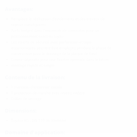
Avantages:
Remplace la réalisation d‘évidements et des travaux de
reprise conséquents
Arrêt intégré dans l'entonnoir de connexion pour un
positionnement exact du tuyau
Les inserts de sécurité avec perforation et tapis
ergonomiques peuvent être employés pendant la phase de
construction pour le drainage de la plaque de fond
Contre-dépouille pour une fixation optimale dans le béton
montage rapide et simple
Contenu de la livraison:
1 morceau d'entonnoir décalé
1 protection de marche avec niveau intégré
Collier de serrage
Dimensions:
Tuyaux KG : DN 110 de diamètre
Domaine d'application: