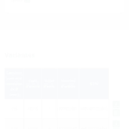
symbol
Variantes
Convient
pour une
Code
Unité
Numéro
conduite
GTIN
d’article
d'emb.
d’article
de Ø
(mm)
110
AT110
1
827001601
4052487171663
110
AT110
8
827001601
4052487224314