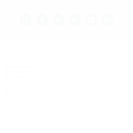
Site Hermaringen
Robert-Bosch-Straße 9
89568 Hermaringen, GERMANY
Tel.: +49 7322 1333-0
Fax: +49 7322 1333-999
Site Heidenheim
Zoeppritzstraße 73
89522 Heidenheim, GERMANY
Tel.: +49 7321 94690-0