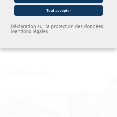
Mexico et s'achèvera le dimanche 19 juillet …
Entreprises de
Installateurs
Entrepreneurs
fourniture
Tout accepter
Déclaration sur la protection des données
Je ne souhaite pas donner d'informations.
Mentions légales
Références