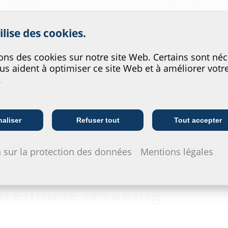
rer le service de notre site w
ilise des cookies.
ons des cookies sur notre site Web. Certains sont néc
us aident à optimiser ce site Web et à améliorer votr
.
Entreprises de
Entreprises de
I
télécommunication
fourniture
aliser
Refuser tout
Tout accepter
 shape
 sur la protection des données
Mentions légales
rehouse is taking