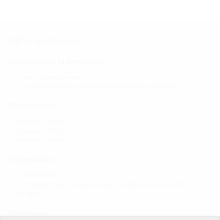
Informations
Contenu de la livraison:
1 insert d’étanchement
2 vis autotaraudeuses M8x45 pour étanchement de lignes
Dimensions:
Largeur : 135 mm
longueur : 135 mm
Hauteur : 283 mm
Propriétés:
certifié DVGW
À compléter avec robinetterie de gaz et élément d'étanchéité
de ligne
Matériau: