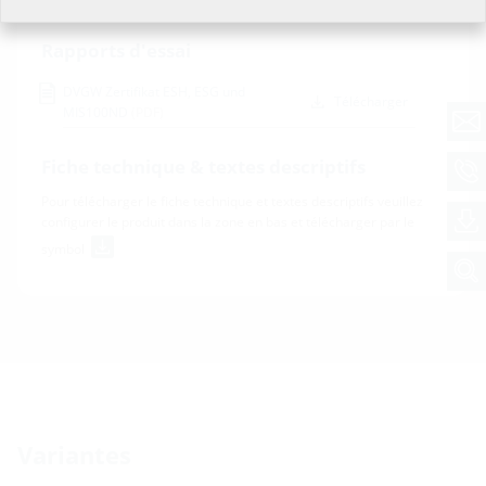
ESH Basic MBK SR1
(PDF)
Télécharger
Rapports d'essai
DVGW Zertifikat ESH, ESG und
Télécharger
MIS100ND
(PDF)
Fiche technique & textes descriptifs
Pour télécharger le fiche technique et textes descriptifs veuillez
configurer le produit dans la zone en bas et télécharger par le
symbol
Variantes