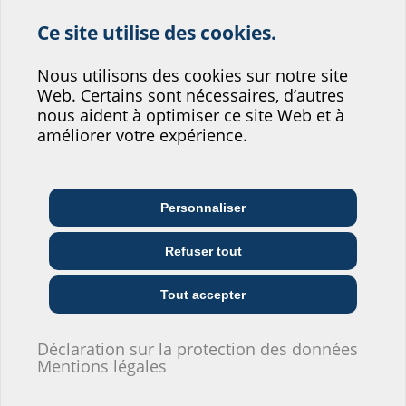
Plaque d'ancrage , polyamide renforcé de fibres de verre
Ce site utilise des cookies.
Tube : polyamide renforcé de fibres de verre avec TPE
Aidez-nous à
Vis: acier inoxydable AISI 304L
Nous utilisons des cookies sur notre site
améliorer le service de
Étanchéité:
Web. Certains sont nécessaires, d’autres
notre site web !
nous aident à optimiser ce site Web et à
étanche au gaz et à l'eau jusqu'à 1,0 bar
améliorer votre expérience.
Où vous situeriez-vous?
Tests/normes:
DVGW VP 601
Personnaliser
Architecte et
Entreprises de
Grossistes
concepteur/conceptrice
télécommunication
Téléchargements
Refuser tout
Entreprises de
Installateurs
Entrepreneurs
fourniture
Tout accepter
Prospectus
ESH Basic MBK SR1
(PDF)
Télécharger
Déclaration sur la protection des données
Je ne souhaite pas donner d'informations.
Mentions légales
Notice de montage