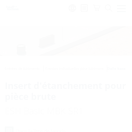
Region:
fr
Entrées de bâtiments
Entrées individuelles pour bâtiment
Dalle base
Insert d'étanchement pour
pièce brute
ESH Basic MBK SR1
Dans la liste de favoris