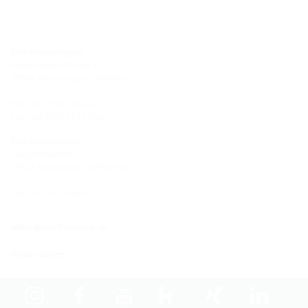
Site Hermaringen
Robert-Bosch-Straße 9
89568 Hermaringen, GERMANY
Tel.: +49 7322 1333-0
Fax: +49 7322 1333-999
Site Heidenheim
Zoeppritzstraße 73
89522 Heidenheim, GERMANY
Tel.: +49 7321 94690-0
office@hauff-technik.de
Guide routier