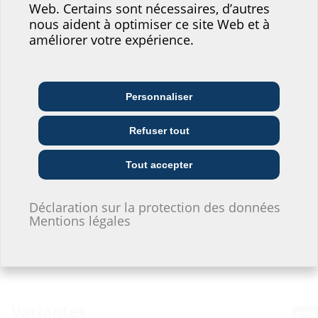
Web. Certains sont nécessaires, d’autres
notre site web !
Téléchargements
nous aident à optimiser ce site Web et à
améliorer votre expérience.
Où vous situeriez-vous?
Notice de montage
ADS 100/150/200/250 G (W)
(PDF)
Télécharger
Personnaliser
Architecte et
Entreprises de
Grossistes
concepteur/conceptrice
télécommunication
Fiche technique & textes descriptifs
Refuser tout
Pour télécharger le fiche technique et textes descriptifs veuillez
Entreprises de
Installateurs
Entrepreneurs
configurer le produit dans la zone en bas et télécharger par le
fourniture
Tout accepter
symbol
Déclaration sur la protection des données
Je ne souhaite pas donner d'informations.
Mentions légales
Variantes