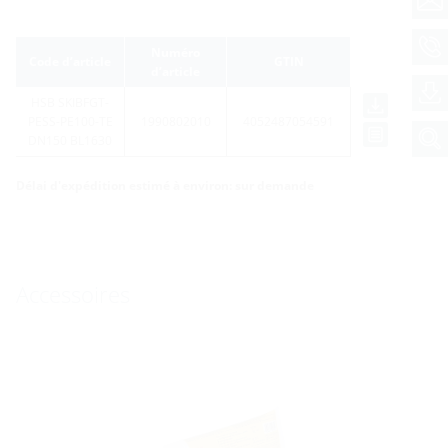
Numéro
Code d’article
GTIN
d’article
HSB SKIBFGT-
PESS-PE100-TE
1990802010
4052487054591
DN150 BL1630
Délai d'expédition estimé à environ: sur demande
Accessoires