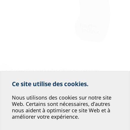
Assignation précise des câbles aux segments
nécessaires
Ce site utilise des cookies.
Aidez-nous à
Pour une assignation simplifiée des câbles aux segments SEG. Un étrier
Nous utilisons des cookies sur notre site
améliorer le service de
n'est plus nécessaire pour déterminer les diamètres de câble. Le segment
Web. Certains sont nécessaires, d’autres
à utiliser est clairement signalé par un pictogramme.
notre site web !
nous aident à optimiser ce site Web et à
améliorer votre expérience.
Où vous situeriez-vous?