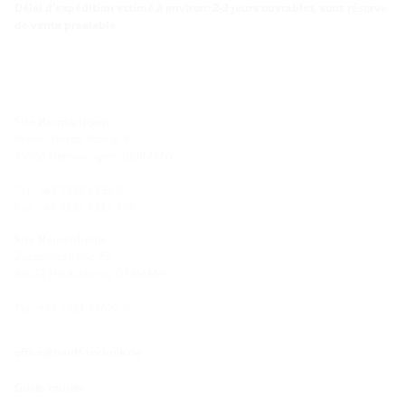
Délai d'expédition estimé à environ: 2-3 jours ouvrables, sous réserve
de vente préalable
Site Hermaringen
Robert-Bosch-Straße 9
89568 Hermaringen, GERMANY
Tel.: +49 7322 1333-0
Fax: +49 7322 1333-999
Site Heidenheim
Zoeppritzstraße 73
89522 Heidenheim, GERMANY
Tel.: +49 7321 94690-0
office@hauff-technik.de
Guide routier