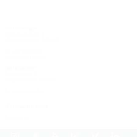
Site Hermaringen
Robert-Bosch-Straße 9
89568 Hermaringen, GERMANY
Tel.: +49 7322 1333-0
Fax: +49 7322 1333-999
Site Heidenheim
Zoeppritzstraße 73
89522 Heidenheim, GERMANY
Tel.: +49 7321 94690-0
office@hauff-technik.de
Guide routier