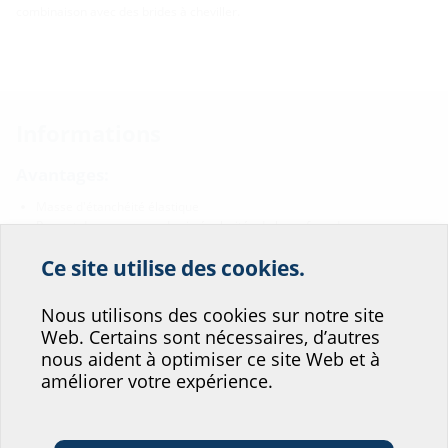
combinaison avec des brides à cheviller.
Informations
Avantages:
Masse d'étanchéité élastique
Permet de compenser des irrégularités de la surface du mur
montage rapide et simple
Ce site utilise des cookies.
Contenu de la livraison:
Aidez-nous à
Nous utilisons des cookies sur notre site
améliorer le service de
Cartouche 290 ml
Web. Certains sont nécessaires, d’autres
notre site web !
Propriétés:
nous aident à optimiser ce site Web et à
améliorer votre expérience.
Où vous situeriez-vous?
Couleur: grise