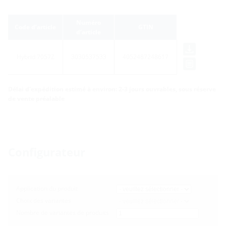
Numéro
Code d’article
GTIN
d’article
Hybrid 7057Z
3030537533
4052487248617
Délai d'expédition estimé à environ: 2-3 jours ouvrables, sous réserve
de vente préalable
Configurateur
Application du produit
Choix des variantes
Nombre de variantes de produits