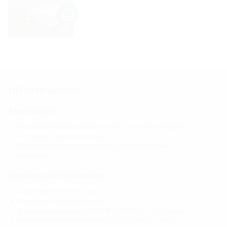
Informations
Avantages:
Possibilité d’insertion ultérieure grâce au système de gaine
en continu, sans avoir à creuser
Possibilité de rallonge individuelle grâce à la structure
modulaire
Contenu de la livraison:
tube annelé 30 m DN 75 vert
Manchette d’extension, 4 pièces
Bouchon de manchette MS75EW 1x24-40+3x7-12, 2 pièces
Bouchon de manchette MS75K 1x13-21+3x7-13+1x5-13,