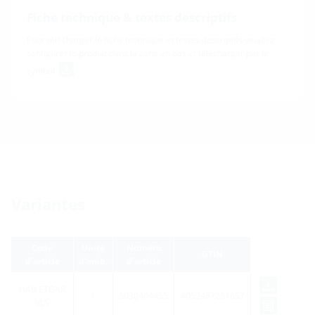
Fiche technique & textes descriptifs
Pour télécharger le fiche technique et textes descriptifs veuillez
configurer le produit dans la zone en bas et télécharger par le
symbol
Variantes
Code
Unité
Numéro
GTIN
d’article
d'emb.
d’article
HAB ETGAR
1
3030404455
4052487231657
VLS