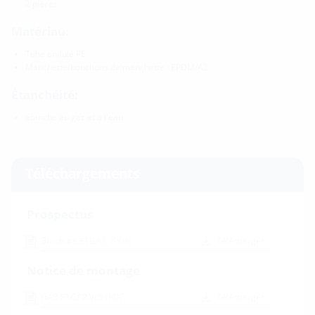
2 pièces
Matériau:
Tube ondulé PE
Manchette/bouchons de manchette : EPDM/A2
Étanchéité:
étanche au gaz et à l'eau
Téléchargements
Prospectus
Brochure ETGAR
(PDF)
Télécharger
Notice de montage
HAB ETGAR VLS
(PDF)
Télécharger