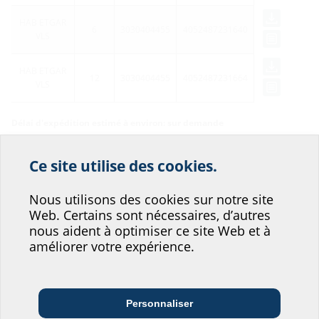
HAB ETGAR
6
3030404455
4052487231640
VLS
HAB ETGAR
12
3030404455
4052487231664
VLS
Délai d'expédition estimé à environ: sur demande
Ce site utilise des cookies.
Aidez-nous à
Accessoires
Nous utilisons des cookies sur notre site
améliorer le service de
Web. Certains sont nécessaires, d’autres
notre site web !
nous aident à optimiser ce site Web et à
améliorer votre expérience.
Où vous situeriez-vous?
Personnaliser
Architecte et
Entreprises de