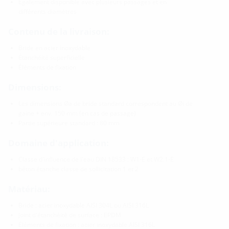
Également disponible avec plusieurs passages et en
différents diamètres
Contenu de la livraison:
Bride en acier inoxydable
Étanchéité superficielle
Éléments de fixation
Dimensions:
Les dimensions Øa de bride standard correspondent au Øi de
gaine + env. 150 mm (en cas de passage)
Partie supérieure standard : 80 mm
Domaine d'application:
Classe d'influence de l'eau DIN 18533 : W1-E et W2.1-E
béton étanche classe de sollicitation 1 et 2
Matériau:
Bride : acier inoxydable AISI 304L ou AISI 316L
Joint d'étanchéité de surface : EPDM
Éléments de fixation : acier inoxydable AISI 316L