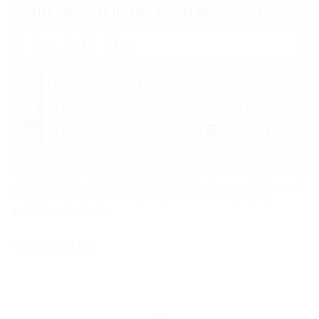
Votre référence de commande personnelle :
FA ZxD Mat.
Dans la liste de favoris
Téléchargement de la fiche technique
Textes descriptifs:
Text
Word
GAEB
La faisabilité de la constellation d'occupation que vous avez saisie ne peut
être garantie. En cas de demande, nous vérifierons à nouveau les
assignations souhaitées.
Accessoires