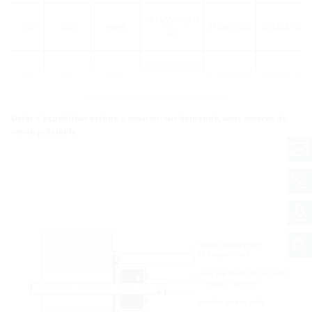
FA1x350/80/0
350
500
rund
910893500
4052487021
A2
FA1x400/80/0
400
550
rund
910900000
4052487021
A2
Plus de variantes
Délai d'expédition estimé à environ: sur demande, sous réserve de
vente préalable