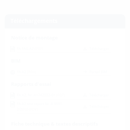
Téléchargements
Notice de montage
FA FAG A2
(PDF)
Télécharger
BIM
FA A2
(BIM)
Portail BIM
Rapports d'essai
FA A2, Nr. A1742032-01
(PDF)
Télécharger
FA A2 test report Nr. A 9091-
Télécharger
2/2010
(PDF)
Fiche technique & textes descriptifs