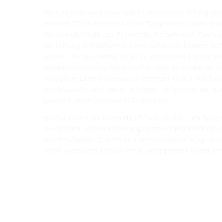
Ein Gebäude wird über seine Lebensdauer häufig reno
meisten Fällen betreffen diese Tätigkeiten jedoch led
die sich oberhalb der Erdoberfläche befinden. Doch
die Leitungsinfrastruktur eines Gebäudes können sich 
ändern. Genau hierfür ist es zu empfehlen bereits w
Gebäudeerstellung Reserveöffnungen einzuplanen u
langlebige Leerrohrtrasse zu verlegen, durch welche 
ausgetauscht oder neue Leitungen verlegt werden kö
gesamte Leitungstrasse aufzugraben.
Hierfür bietet die Firma Hauff-Technik das zum Syst
druckdichte Kabeleinführungssystem KES150/KES90 a
Hateflex-Spiralschlauch und verschiedenen Möglichk
einen optimalen Schutz der zu verlegenden Kabel sor