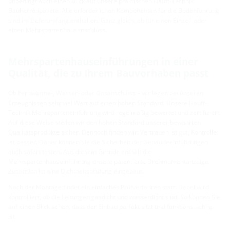
unbedingt auch einen Blick auf unsere praktischen Hauff-Technik
Bauherrenpakete. Alle erforderlichen Komponenten für die Bodenführung
sind im Lieferumfang enthalten. Ganz gleich, ob für einen Einzel- oder
einen Mehrspartenhausanschluss.
Mehrspartenhauseinführungen in einer
Qualität, die zu Ihrem Bauvorhaben passt
Ob Fernwärme-, Wasser- oder Gasanschluss – wir legen bei unseren
Erzeugnissen sehr viel Wert auf einen hohen Standard. Unsere Hauff-
Technik Mehrsparteneinführung wird regelmäßig bewertet und zertifiziert.
Auf diese Weise stellen wir den hohen Standard unserer bewährten
Qualitätsprodukte sicher. Dennoch finden wir: Vertrauen ist gut, Kontrolle
ist besser. Daher können Sie die Sicherheit der Gebäudeeinführungen
auch sofort testen. Aus diesem Grunde enthält die
Mehrspartenhauseinführung unsere patentierte Drehmomentanzeige.
Zusätzlich ist eine Dichtheitsprüfung eingebaut.
Nach der Montage findet ein einfaches Prüfverfahren statt. Dabei wird
kontrolliert, ob die Leitungen gasdicht und wasserdicht sind. So können Sie
auf einen Blick sehen, dass der Einbau perfekt sitzt und funktionstüchtig
ist.