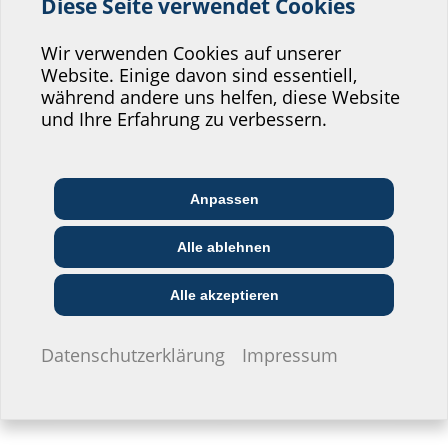
Diese Seite verwendet Cookies
Helfen Sie uns den
Service unserer
Wir verwenden Cookies auf unserer
Website. Einige davon sind essentiell,
Website zu verbessern!
während andere uns helfen, diese Website
Wo würden Sie sich einordnen?
und Ihre Erfahrung zu verbessern.
Anpassen
Mehrsparten-
Bodeneinführung
Architekt:in &
Kommunikations­
Handels­partner:in
Planer:in
branche
Rohbauteil
Rohrbogen 200
Reihenanordnung
für Fernwärmeleitungen
Alle ablehnen
für Gebäude ohne Keller
MSH Basic FUBO-FIX
Bau-/General­
MSH Basic FUBO SR2
EVU/­Stadt­werke
Installateur:in
unternehmer:in
RB200
Alle akzeptieren
EBT
Ich möchte keine Angaben machen.
Datenschutzerklärung
Impressum
Dichteinsatz