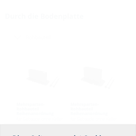
Durch die Bodenplatte
Rohbauteil
Mehrsparten-
Mehrsparten-
Rohbauteil
Rohbauteil
Reihenanordnung
Reihenanordnung
für Gebäude ohne Keller
für Gebäude ohne Keller
MSH Basic FUBO SR4
MSH Basic FUBO SR3
EBT
EBT