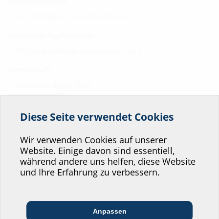
Eigenschaften:
für alle gängigen Erdungsleiter geeignet
Anwendungsbereich:
WU-Richtlinie: Beanspruchungsklasse 1 und 2
Werkstoff:
Wassersperrflansch: EPDM
Spannbänder: W1
Dichtheit:
Diese Seite verwendet Cookies
Helfen Sie uns den
gas- und wasserdicht
Service unserer
Wir verwenden Cookies auf unserer
Website. Einige davon sind essentiell,
Website zu verbessern!
während andere uns helfen, diese Website
Downloads
Wo würden Sie sich einordnen?
und Ihre Erfahrung zu verbessern.
Montageanleitung
Anpassen
HMK
(PDF)
Download
Architekt:in &
Kommunikations­
Handels­partner:in