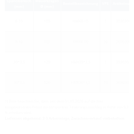
Spannbereich
Mauerkragen
Bestellbezeichnung
VPE
Artikelnum
(mm)
Ø (mm)
8-10
105
HMK8-10
1
30303000
8-10
105
HMK8-10
50
30303000
30*3,5
120
HMK30*3,5
1
30303032
30*3,5
120
HMK30*3,5
10
30303032
1) Bitte beachten Sie, dass seit dem 01.05.2026 auf die hier
ausgewiesenen Preise ein temporärer Teuerungszuschlag in Höhe von 5,3
% erhoben wird.
Lieferzeit abgehend: 2-3 Arbeitstage, Zwischenverkauf vorbehalten