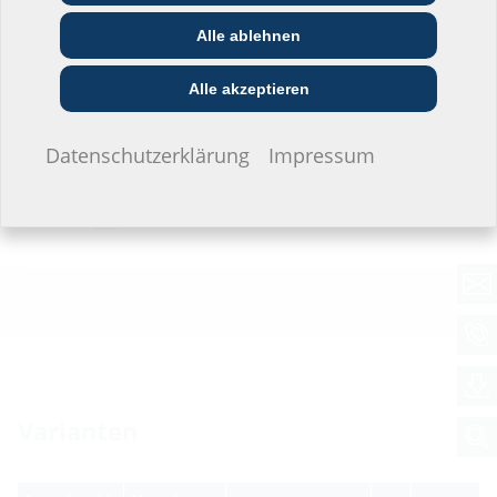
Planer:in
branche
Prüfberichte
Alle ablehnen
Bau-/General­
EVU/­Stadt­werke
Installateur:in
unternehmer:in
HMK
(PDF)
Download
Alle akzeptieren
Datenblatt & Ausschreibungstext
Ich möchte keine Angaben machen.
Datenschutzerklärung
Impressum
Zum Download des Datenblattes und der Ausschreibungstexte,
bitte das Produkt im unteren Bereich konfigurieren und über das
Symbol
downloaden.
Varianten