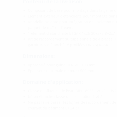
Contenu de la livraison:
Composant de base pour montage dans la gaine un
Élément extérieur d’étanchéité pour montage dans
Rondelle isolante pour intégration de l'isolation 
paquet de maître d’œuvre
1 élément d'étanchéité ETGAR 1x26-30+3x5-8+2x7-
Kit de raccordement du tube annelé de 4 pièces 
garnitures d'étanchéité profilées DN 75) RAS4
Dimensions:
approprié pour gaine UFR Øi : 100 mm
Épaisseur maximale de mur : 500 mm
Domaine d'application:
Classe d'influence de l'eau DIN 18533 : W1-E et W2
béton étanche classe de sollicitation 1 et 2
Ne pas faire passer les lignes de raccordement de l
courant du bâtiment ETGAR !