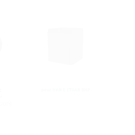
e
pour HAB-E ETGAR BHP
r
tion)