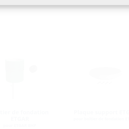
tier de fondation
Plaque support ET
ETGAR
pour boîtier de fondation 
pour ETGAR BHP