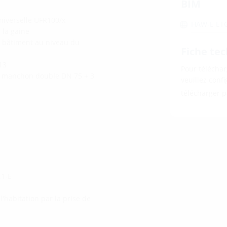
BIM
iverselle UFR100/x
HAW-E ET
 la gaine
du bâtiment au niveau du
Fiche tec
13
Pour téléchar
(1 manchon double DN 75 + 3
veuillez conf
télécharger 
.1-E
'habitation par la prise de