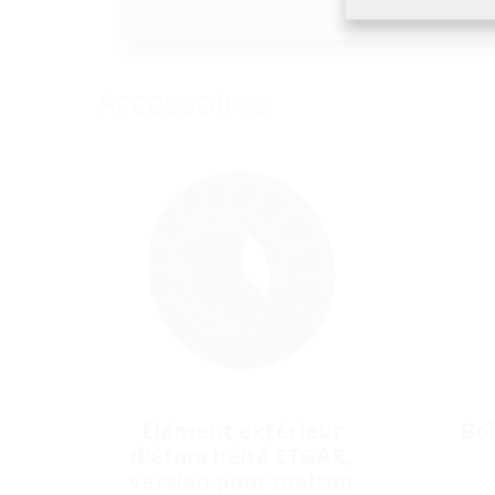
Accessoires
Élément extérieur
Boî
d'étanchéité ETGAR,
version pour maison