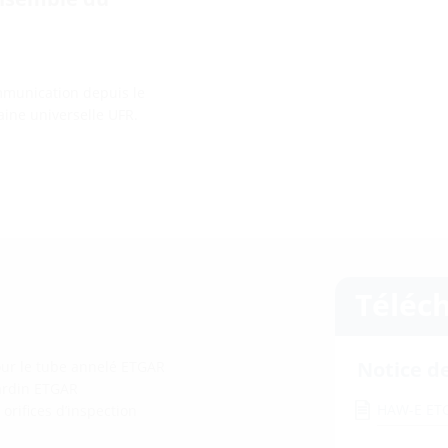
e
ommunication depuis le
aine universelle UFR.
Téléc
Notice d
our le tube annelé ETGAR
jardin ETGAR
HAW-E ET
 orifices d’inspection